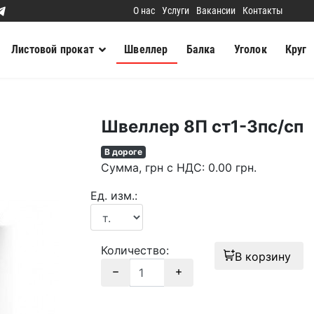
О нас
Услуги
Вакансии
Контакты
Листовой прокат
Швеллер
Балка
Уголок
Круг
Швеллер 8П ст1-3пс/сп
В дороге
Сумма
, грн с НДС
:
0.00
грн.
Ед. изм.:
Количество:
В корзину