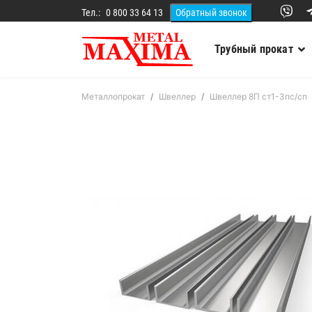
Тел.:
0 800 33 64 13
Трубный прокат
Металлопрокат
Швеллер
Швеллер 8П ст1-3пс/сп