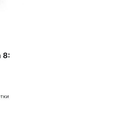
 8:
отки