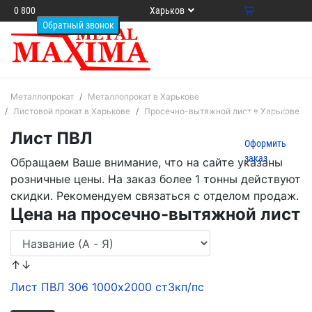
0 800
Харьков
33 64
0
13
Ваша
корзина
пуста
Товаров в
Металлопрокат
Металлопрокат в Харькове
корзине
0
на
Листовой прокат в Харькове
Просечно-вытяжной лист в Харькове
сумму
0.00
грн.
Лист ПВЛ
Оформить
заказ
Обращаем Ваше внимание, что на сайте указаны
розничные цены. На заказ более 1 тонны действуют
скидки. Рекомендуем связаться с отделом продаж.
Цена на просечно-вытяжной лист
↑↓
Лист ПВЛ 306 1000х2000 ст3кп/пс