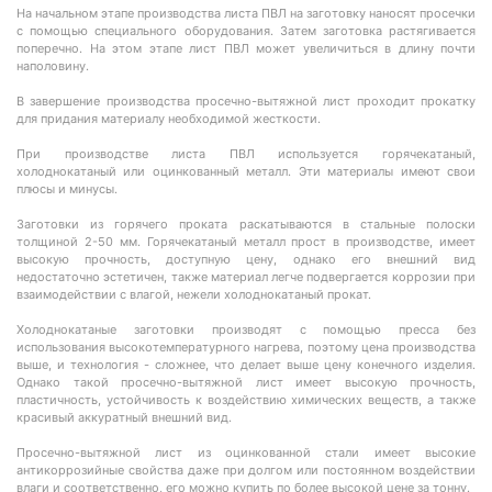
На начальном этапе производства листа ПВЛ на заготовку наносят просечки
с помощью специального оборудования. Затем заготовка растягивается
поперечно. На этом этапе лист ПВЛ может увеличиться в длину почти
наполовину.
В завершение производства просечно-вытяжной лист проходит прокатку
для придания материалу необходимой жесткости.
При производстве листа ПВЛ используется горячекатаный,
холоднокатаный или оцинкованный металл. Эти материалы имеют свои
плюсы и минусы.
Заготовки из горячего проката раскатываются в стальные полоски
толщиной 2-50 мм. Горячекатаный металл прост в производстве, имеет
высокую прочность, доступную цену, однако его внешний вид
недостаточно эстетичен, также материал легче подвергается коррозии при
взаимодействии с влагой, нежели холоднокатаный прокат.
Холоднокатаные заготовки производят с помощью пресса без
использования высокотемпературного нагрева, поэтому цена производства
выше, и технология - сложнее, что делает выше цену конечного изделия.
Однако такой просечно-вытяжной лист имеет высокую прочность,
пластичность, устойчивость к воздействию химических веществ, а также
красивый аккуратный внешний вид.
Просечно-вытяжной лист из оцинкованной стали имеет высокие
антикоррозийные свойства даже при долгом или постоянном воздействии
влаги и соответственно, его можно купить по более высокой цене за тонну.