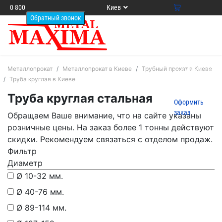
0 800
Киев
33 64
0
13
Ваша
корзина
пуста
Товаров в
Металлопрокат
Металлопрокат в Киеве
Трубный прокат в Киеве
корзине
0
на
Труба круглая в Киеве
сумму
0.00
грн.
Труба круглая стальная
Оформить
заказ
Обращаем Ваше внимание, что на сайте указаны
розничные цены. На заказ более 1 тонны действуют
скидки. Рекомендуем связаться с отделом продаж.
Фильтр
Диаметр
Ø 10-32 мм.
Ø 40-76 мм.
Ø 89-114 мм.