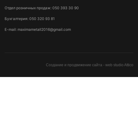
Отдел розничных продаж:
050 393 30 90
Бухгалтерия:
050 320 93 81
E-mail:
maximametall2016@gmail.com
Создание и продвижение сайта -
web studio Attico