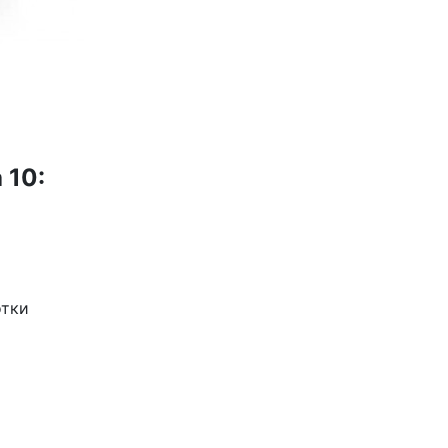
 10:
отки