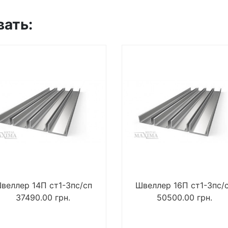
вать:
веллер 14П ст1-3пс/сп
Швеллер 16П ст1-3пс/
37490.00
грн.
50500.00
грн.