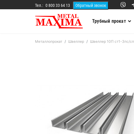
Тел.:
0 800 33 64 13
Трубный прокат
Металлопрокат
Швеллер
Швеллер 10П ст1-3пс/сп