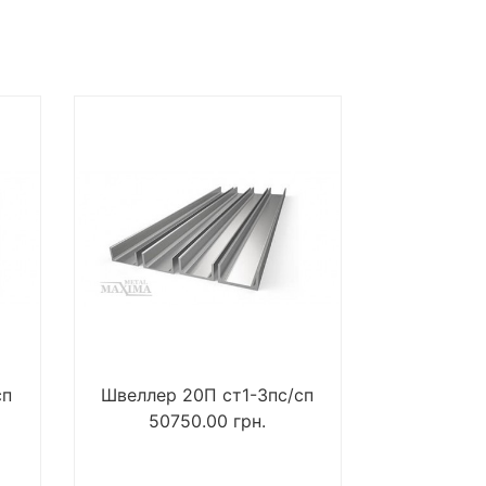
сп
Швеллер 20П ст1-3пс/сп
50750.00
грн.