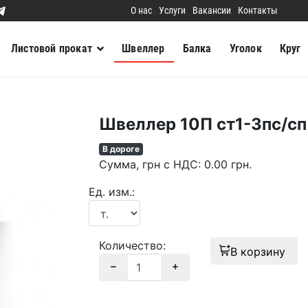
О нас
Услуги
Вакансии
Контакты
Листовой прокат
Швеллер
Балка
Уголок
Круг
Швеллер 10П ст1-3пс/сп
В дороге
Сумма
, грн с НДС
:
0.00
грн.
Ед. изм.:
Количество:
В корзину