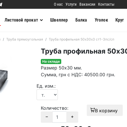
О нас
Услуги
Вакансии
Контакты
Листовой прокат
Швеллер
Балка
Уголок
Круг
я
Труба прямоугольная
Труба профильная 50х30х3 ст1-3пс/сп
Труба профильная 50х30
На складе
Размер
50х30 мм.
Сумма
, грн с НДС
:
40500.00
грн.
Ед. изм.:
Количество:
В корзину