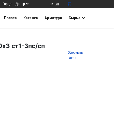
Город:
Днепр
UA
RU
0
Ваша
Полоса
Катанка
Арматура
Сырье
корзина
пуста
Товаров в
корзине
0
на сумму
х3 ст1-3пс/сп
0.00
грн.
Оформить
заказ