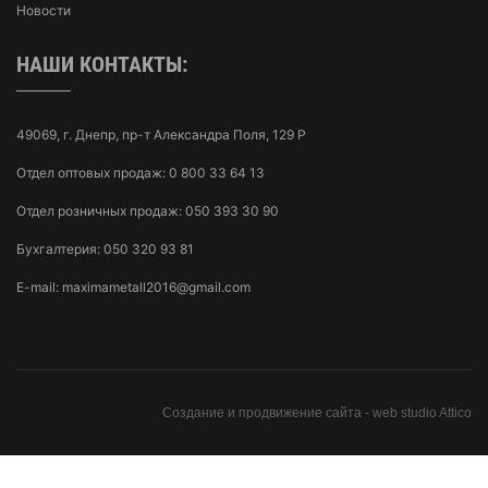
Новости
НАШИ КОНТАКТЫ:
49069, г. Днепр, пр-т Александра Поля, 129 Р
Отдел оптовых продаж:
0 800 33 64 13
Отдел розничных продаж:
050 393 30 90
Бухгалтерия:
050 320 93 81
E-mail:
maximametall2016@gmail.com
Создание и продвижение сайта -
web studio Attico