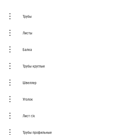
Трубы
Листы
Балка
Трубы круглые
Швеллер
Уголок
Лист г/к
Трубы профильные