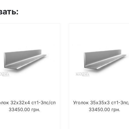
вать:
олок 32х32х4 ст1-3пс/сп
Уголок 35х35х3 ст1-3пс
33450.00
грн.
33450.00
грн.