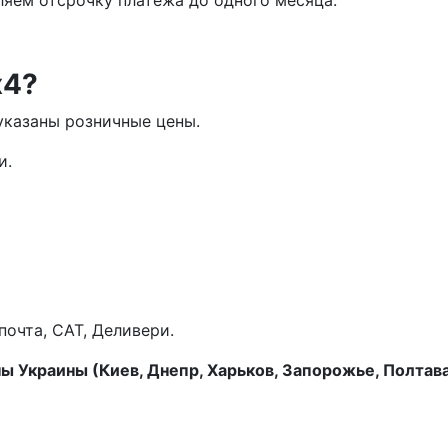
яем отсрочку платежа до одного месяца.
х4?
указаны розничные цены.
и.
очта, САТ, Деливери.
 Украины (Киев, Днепр, Харьков, Запорожье, Полтава,