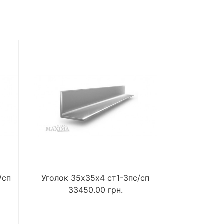
/сп
Уголок 35х35х4 ст1-3пс/сп
33450.00
грн.