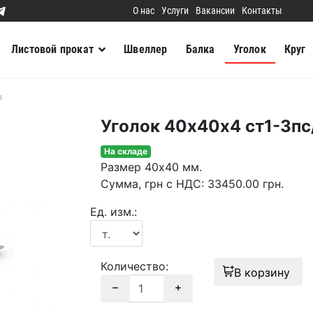
О нас
Услуги
Вакансии
Контакты
Листовой прокат
Швеллер
Балка
Уголок
Круг
п
Уголок 40х40х4 ст1-3пс
На складе
Размер
40х40 мм.
Сумма
, грн с НДС
:
33450.00
грн.
Ед. изм.:
Количество:
В корзину