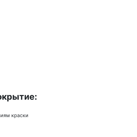
окрытие:
виям краски