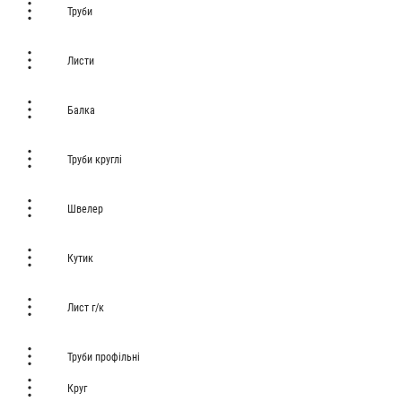
Труби
Листи
Балка
Труби круглі
Швелер
Кутик
Лист г/к
Труби профільні
Круг