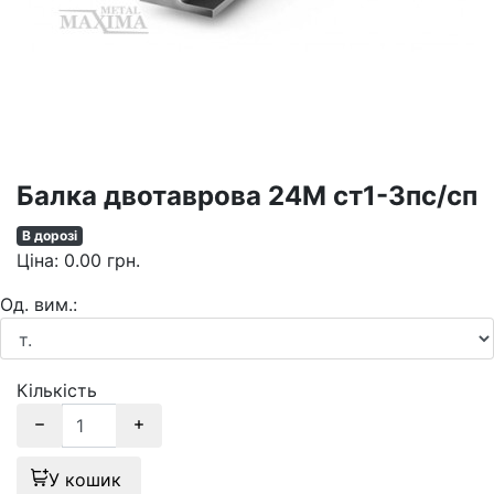
Балка двотаврова 24М ст1-3пс/сп
В дорозі
Ціна:
0.00
грн.
Oд. вим.:
Кількість
У кошик