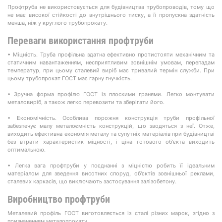
Профтруба не використовується для будівництва трубопроводів, тому що
не має високої стійкості до внутрішнього тиску, а її пропускна здатність
менша, ніж у круглого трубопрокату.
Переваги використання профтруби
• Міцність. Труба профільна здатна ефективно протистояти механічним та
статичним навантаженням, несприятливим зовнішнім умовам, перепадам
температур, при цьому сталевий виріб має тривалий термін служби. При
цьому трубопрокат ГОСТ має гарну гнучкість.
• Зручна форма профілю ГОСТ із плоскими гранями. Легко монтувати
металовиріб, а також легко перевозити та зберігати його.
• Економічність. Особлива порожня конструкція труби профільної
забезпечує малу металоємність конструкцій, що зводяться з неї. Отже,
виходить ефективна економія металу та супутніх матеріалів при будівництві
без втрати характеристик міцності, і ціна готового об'єкта виходить
оптимальною.
• Легка вага профтруби у поєднанні з міцністю робить її ідеальним
матеріалом для зведення висотних споруд, об'єктів зовнішньої реклами,
сталевих каркасів, що виключають застосування залізобетону.
Виробництво профтруби
Металевий профіль ГОСТ виготовляється із сталі різних марок, згідно з
призначенням металопрокату.