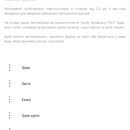
Металевий трубопрокат товстостінний зі стінкою від 2,5 до 5 мм слід
придбати для зведення каркасних металоконструкцій.
На складі нашої металобази ви можете купити трубу профільну ГОСТ будь-
яких типів і розмірів за вигідною ціною за метр, з доставкою по всій Україні.
Щоб купити металопрокат, заповніть форму на сайті або зв'яжіться з нами
будь-яким зручним для вас способом.
Труби
Листи
Балка
Труби круглі