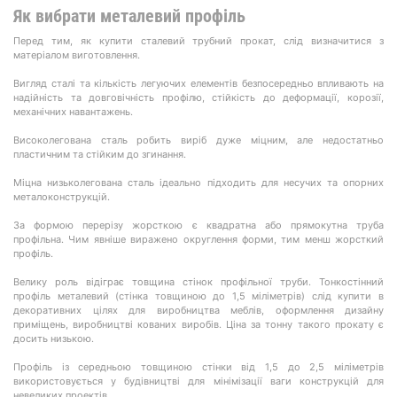
Як вибрати металевий профіль
Перед тим, як купити сталевий трубний прокат, слід визначитися з
матеріалом виготовлення.
Вигляд сталі та кількість легуючих елементів безпосередньо впливають на
надійність та довговічність профілю, стійкість до деформації, корозії,
механічних навантажень.
Високолегована сталь робить виріб дуже міцним, але недостатньо
пластичним та стійким до згинання.
Міцна низьколегована сталь ідеально підходить для несучих та опорних
металоконструкцій.
За формою перерізу жорсткою є квадратна або прямокутна труба
профільна. Чим явніше виражено округлення форми, тим менш жорсткий
профіль.
Велику роль відіграє товщина стінок профільної труби. Тонкостінний
профіль металевий (стінка товщиною до 1,5 міліметрів) слід купити в
декоративних цілях для виробництва меблів, оформлення дизайну
приміщень, виробництві кованих виробів. Ціна за тонну такого прокату є
досить низькою.
Профіль із середньою товщиною стінки від 1,5 до 2,5 міліметрів
використовується у будівництві для мінімізації ваги конструкцій для
невеликих проектів.