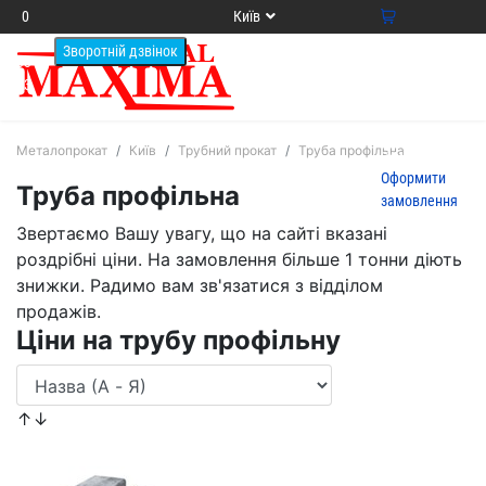
0
Київ
800
0
33 64
Ваш кошик
13
порожній
Товари у
кошику
0
на
Металопрокат
Київ
Трубний прокат
Труба профільна
суму
0.00
грн.
Оформити
Труба профільна
замовлення
Звертаємо Вашу увагу, що на сайті вказані
роздрібні ціни. На замовлення більше 1 тонни діють
знижки. Радимо вам зв'язатися з відділом
продажів.
Ціни на трубу профільну
↑↓