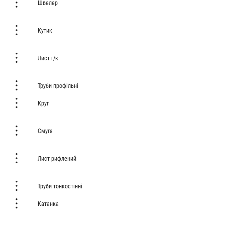
Швелер
Кутик
Лист г/к
Труби профільні
Круг
Смуга
Лист рифлений
Труби тонкостінні
Катанка