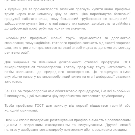
У будівництві та промисловості зазвичай прагнуть купити шовні профільні
труби через їхню невисоку ціну за метр. Ціна виробництва безшовної
продукції набагато вища, тому безшовний трубопрокат не поширений і
забудовники купити його готові лише у тих сферах, де міцність та стійкість
до деформації профтруби має критичне значення.
Виробництво профільної шовної труби здійснюється за допомогою
зварювання, тому надійність готового профілю залежить від якості зварного
шва, яке строго контролюється на етапі виробництва за допомогою методу
рентгенографії.
Для зміцнення та збільшення довговічності сталевої профтруби ГОСТ
використовується термообробка. Готову профільну трубу нагрівають, а
потім залишають до природного охолодження. Ця процедура знімає
внутрішню напругу металовиробу, який виник на етапі деформації сталевих
заготовок.
За ГОСТом термообробка не є обов'язковою процедурою, і не всі виробники
її виконують, щоб зменшити ціну виробництва металевого трубопрокату.
Труба профільна ГОСТ для захисту від корозії піддається гарячій або
холодній оцинковці.
Перший спосіб передбачає розташування профілю в ємність з розплавленим
цинком з подальшим охолодженням та висушуванням. Другий спосіб
полягає у фарбуванні металовиробу полімерним або порошковим складом.