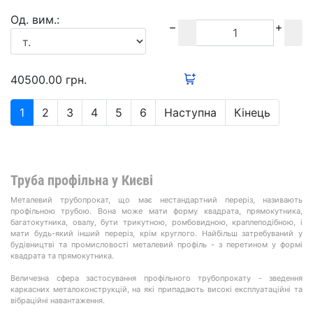
Oд. вим.:
40500.00
грн.
1
2
3
4
5
6
Наступна
Кінець
Труба профільна у Києві
Металевий трубопрокат, що має нестандартний переріз, називають
профільною трубою. Вона може мати форму квадрата, прямокутника,
багатокутника, овалу, бути трикутною, ромбовидною, краплеподібною, і
мати будь-який інший переріз, крім круглого. Найбільш затребуваний у
будівництві та промисловості металевий профіль - з перетином у формі
квадрата та прямокутника.
Величезна сфера застосування профільного трубопрокату - зведення
каркасних металоконструкцій, на які припадають високі експлуатаційні та
вібраційні навантаження.