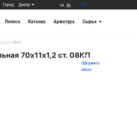
Город:
Днепр
UA
RU
0
Ваша
Полоса
Катанка
Арматура
Сырье
корзина
пуста
Товаров в
1,2 ст. 08КП
корзине
0
на сумму
ьная 70х11х1,2 ст. 08КП
0.00
грн.
Оформить
заказ