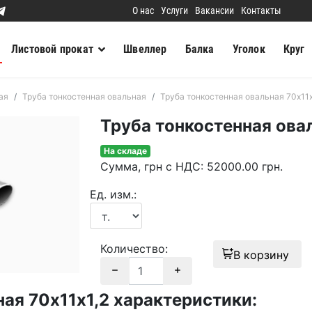
О нас
Услуги
Вакансии
Контакты
Листовой прокат
Швеллер
Балка
Уголок
Круг
ая
Труба тонкостенная овальная
Труба тонкостенная овальная 70х11х
Труба тонкостенная овал
На складе
Сумма
, грн с НДС
:
52000.00
грн.
Ед. изм.:
Количество:
В корзину
ая 70х11х1,2 характеристики: