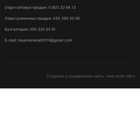
Отдел оптовых продаж:
0 800 33 64 13
Отдел розничных продаж:
050 393 30 90
Бухгалтерия:
050 320 93 81
E-mail:
maximametall2016@gmail.com
Создание и продвижение сайта -
web studio Attico