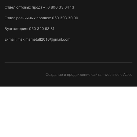
Отдел оптовых продаж:
0 800 33 64 13
Отдел розничных продаж:
050 393 30 90
Бухгалтерия:
050 320 93 81
E-mail:
maximametall2016@gmail.com
Создание и продвижение сайта -
web studio Attico