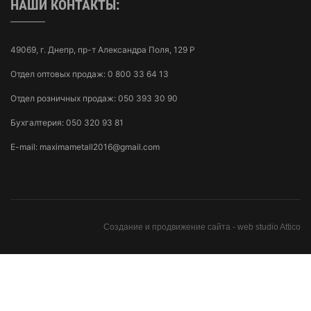
НАШИ КОНТАКТЫ:
49069, г. Днепр, пр-т Александра Поля, 129 Р
Отдел оптовых продаж:
0 800 33 64 13
Отдел розничных продаж:
050 393 30 90
Бухгалтерия:
050 320 93 81
E-mail:
maximametall2016@gmail.com
Создание и продвижение сайта -
web studio Attico