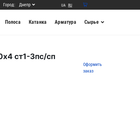
Город:
Днепр
UA
RU
0
Ваша
Полоса
Катанка
Арматура
Сырье
корзина
пуста
Товаров в
корзине
0
на сумму
х4 ст1-3пс/сп
0.00
грн.
Оформить
заказ