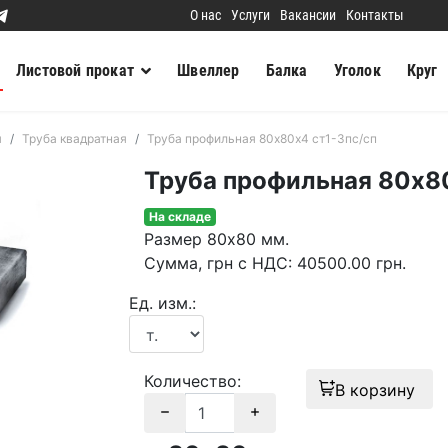
О нас
Услуги
Вакансии
Контакты
Листовой прокат
Швеллер
Балка
Уголок
Круг
я
Труба квадратная
Труба профильная 80х80х4 ст1-3пс/сп
Труба профильная 80х80
На складе
Размер
80х80 мм.
Сумма
, грн с НДС
:
40500.00
грн.
Ед. изм.:
Количество:
В корзину