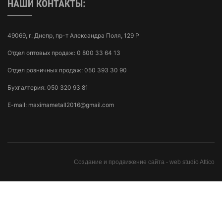
НАШИ КОНТАКТЫ:
49069, г. Днепр, пр-т Александра Поля, 129 Р
Отдел оптовых продаж:
0 800 33 64 13
Отдел розничных продаж:
050 393 30 90
Бухгалтерия:
050 320 93 81
E-mail:
maximametall2016@gmail.com
Создание и продвижение сайта -
web studio Attico