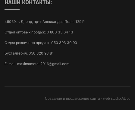
НАШИ КОНТАКТЫ:
49069, г. Днепр, пр-т Александра Поля, 129 Р
Отдел оптовых продаж:
0 800 33 64 13
Отдел розничных продаж:
050 393 30 90
Бухгалтерия:
050 320 93 81
E-mail:
maximametall2016@gmail.com
Создание и продвижение сайта -
web studio Attico