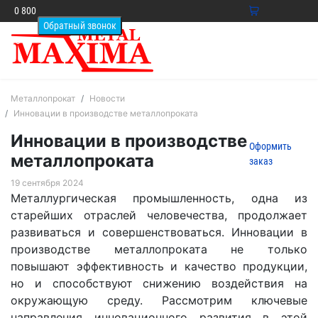
0 800
33 64
0
13
Ваша
корзина
пуста
Товаров в
Металлопрокат
Новости
корзине
0
на
Инновации в производстве металлопроката
сумму
0.00
грн.
Инновации в производстве
Оформить
металлопроката
заказ
19 сентября 2024
Металлургическая промышленность, одна из
старейших отраслей человечества, продолжает
развиваться и совершенствоваться. Инновации в
производстве металлопроката не только
повышают эффективность и качество продукции,
но и способствуют снижению воздействия на
окружающую среду. Рассмотрим ключевые
направления инновационного развития в этой