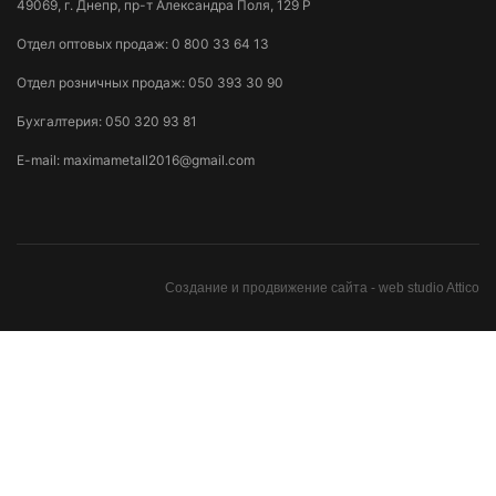
49069, г. Днепр, пр-т Александра Поля, 129 Р
Отдел оптовых продаж:
0 800 33 64 13
Отдел розничных продаж:
050 393 30 90
Бухгалтерия:
050 320 93 81
E-mail:
maximametall2016@gmail.com
Создание и продвижение сайта -
web studio Attico