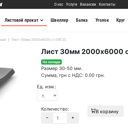
О нас
Услуги
Вакансии
Контакты
Листовой прокат
Швеллер
Балка
Уголок
Круг
ный
Лист 30мм 2000х6000 ст.09Г2С
Лист 30мм 2000х6000 с
На складе
Размер
30-50 мм.
Сумма
, грн с НДС
:
0.00
грн.
Ед. изм.:
Количество:
В корзину