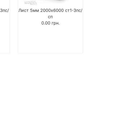
3пс/
Лист 5мм 2000х6000 ст1-3пс/
сп
0.00
грн.