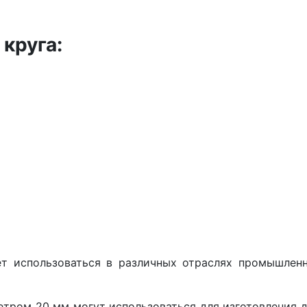
круга:
 использоваться в различных отраслях промышленн
етром 20 мм могут использоваться для изготовления д