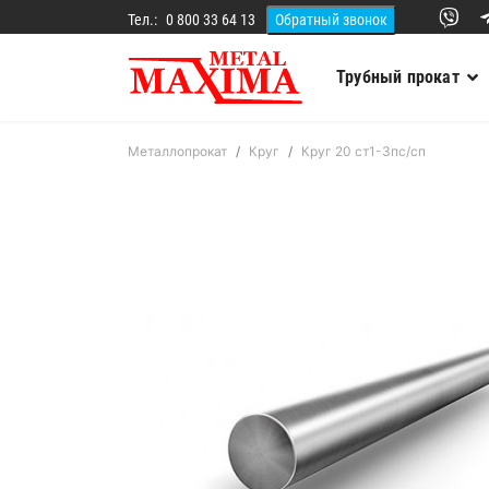
Тел.:
0 800 33 64 13
Трубный прокат
Металлопрокат
Круг
Круг 20 ст1-3пс/сп