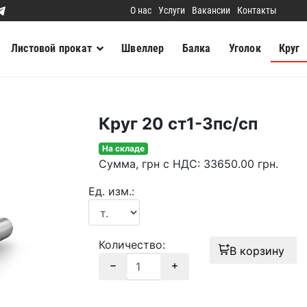
О нас
Услуги
Вакансии
Контакты
Листовой прокат
Швеллер
Балка
Уголок
Круг
Круг 20 ст1-3пс/сп
На складе
Сумма
, грн с НДС
:
33650.00
грн.
Ед. изм.:
Количество:
В корзину