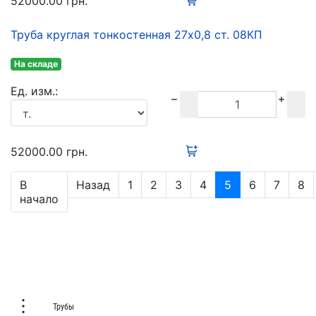
52000.00
грн.
Труба круглая тонкостенная 27х0,8 ст. 08КП
На складе
Ед. изм.:
52000.00
грн.
В
Назад
1
2
3
4
5
6
7
8
начало
Трубы